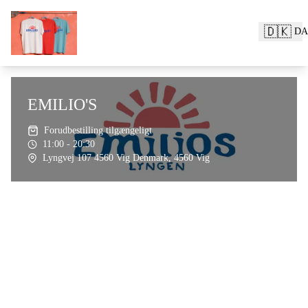
🇩🇰
DA
EMILIO'S
Forudbestilling tilgængeligt
11:00 - 20:30
Lyngvej 107 4560 Vig Denmark, 4560 Vig